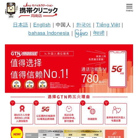
日本語
｜
English
｜中国人｜
한국어
｜
Tiếng Việt
｜
bahasa Indonesia
｜
မြန်မာ
｜
नेपाली
｜